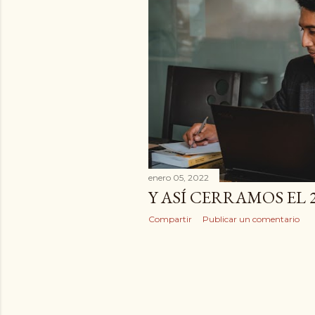
r
a
d
a
s
enero 05, 2022
Y ASÍ CERRAMOS EL 
Compartir
Publicar un comentario